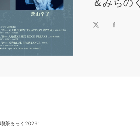
＆みちの
唄声喫茶るっく2026"