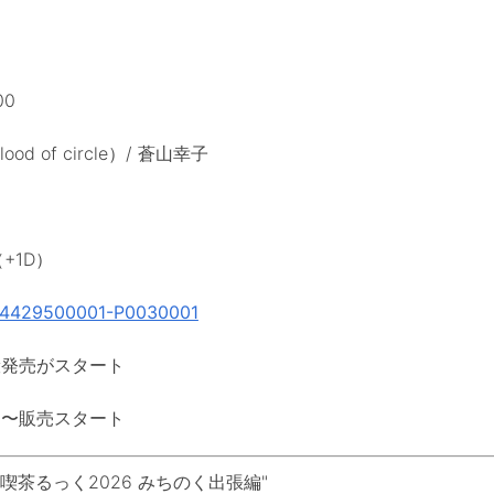
00
od of circle）/ 蒼山幸子
+1D）
ail/4429500001-P0030001
〜一般発売がスタート
00〜販売スタート
 唄声喫茶るっく2026 みちのく出張編"