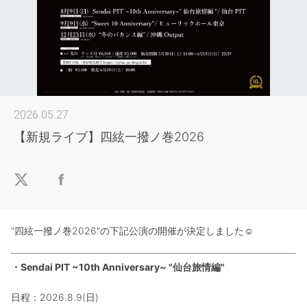
2026.05.27
【新規ライブ】四絃一撥ノ巻2026
"四絃一撥ノ巻2026"の下記公演の開催が決定しました☺︎
・Sendai PIT ~10th Anniversary~ "仙台旅情編"
日程：2026.8.9(日)